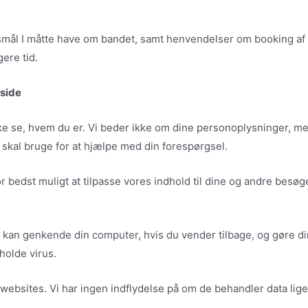
rgsmål I måtte have om bandet, samt henvendelser om booking af b
gere tid.
eside
e se, hvem du er. Vi beder ikke om dine personoplysninger, me
 skal bruge for at hjælpe med din forespørgsel.
for bedst muligt at tilpasse vores indhold til dine og andre besøg
 så vi kan genkende din computer, hvis du vender tilbage, og gør
holde virus.
bsites. Vi har ingen indflydelse på om de behandler data lige s